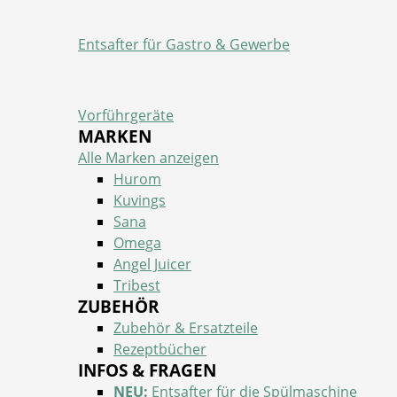
Entsafter für Gastro & Gewerbe
Vorführgeräte
MARKEN
Alle Marken anzeigen
Hurom
Kuvings
Sana
Omega
Angel Juicer
Tribest
ZUBEHÖR
Zubehör & Ersatzteile
Rezeptbücher
INFOS & FRAGEN
NEU:
Entsafter für die Spülmaschine