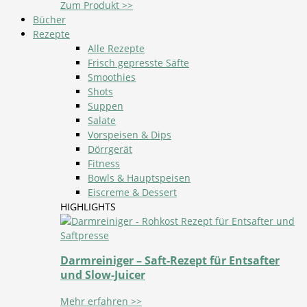
Zum Produkt >>
Bücher
Rezepte
Alle Rezepte
Frisch gepresste Säfte
Smoothies
Shots
Suppen
Salate
Vorspeisen & Dips
Dörrgerät
Fitness
Bowls & Hauptspeisen
Eiscreme & Dessert
HIGHLIGHTS
Darmreiniger – Saft-Rezept für Entsafter
und Slow-Juicer
Mehr erfahren >>