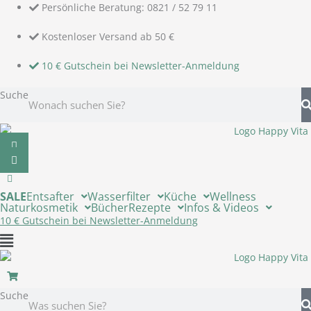
Zum
Persönliche Beratung: 0821 / 52 79 11
Inhalt
springen
Kostenloser Versand ab 50 €
10 € Gutschein bei Newsletter-Anmeldung
Suche
SALE
Entsafter
Wasserfilter
Küche
Wellness
Naturkosmetik
Bücher
Rezepte
Infos & Videos
10 € Gutschein bei Newsletter-Anmeldung
Flyout
Menu
Suche