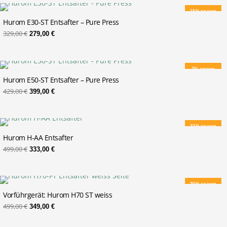
Ursprünglicher
Aktueller
15% sparen
Preis
Preis
war:
ist:
Hurom E30-ST Entsafter – Pure Press
329,00 €
279,00 €.
329,00
€
279,00
€
Ursprünglicher
Aktueller
7% sparen
Preis
Preis
war:
ist:
Hurom E50-ST Entsafter – Pure Press
429,00 €
399,00 €.
429,00
€
399,00
€
Ursprünglicher
Aktueller
33% sparen
Preis
Preis
war:
ist:
Hurom H-AA Entsafter
499,00 €
333,00 €.
499,00
€
333,00
€
Ursprünglicher
Aktueller
30% sparen
Preis
Preis
war:
ist:
Vorführgerät: Hurom H70 ST weiss
499,00 €
349,00 €.
499,00
€
349,00
€