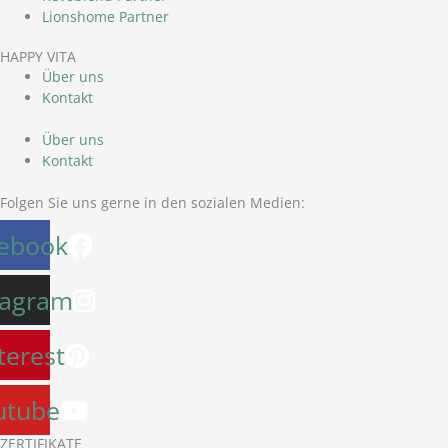
Lionshome Partner
HAPPY VITA
Über uns
Kontakt
Über uns
Kontakt
Folgen Sie uns gerne in den sozialen Medien:
ebook
tagram
terest
utube
ZERTIFIKATE