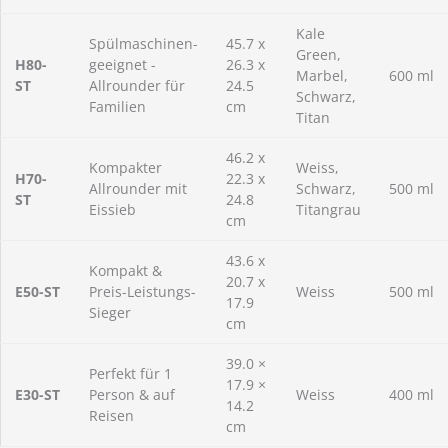
Kale
Spülmaschinen-
45.7 x
Green,
H80-
geeignet -
26.3 x
Marbel,
600 ml
ST
Allrounder für
24.5
Schwarz,
Familien
cm
Titan
46.2 x
Kompakter
Weiss,
H70-
22.3 x
Allrounder mit
Schwarz,
500 ml
ST
24.8
Eissieb
Titangrau
cm
43.6 x
Kompakt &
20.7 x
E50-ST
Preis-Leistungs-
Weiss
500 ml
17.9
Sieger
cm
39.0 ×
Perfekt für 1
17.9 ×
E30-ST
Person & auf
Weiss
400 ml
14.2
Reisen
cm