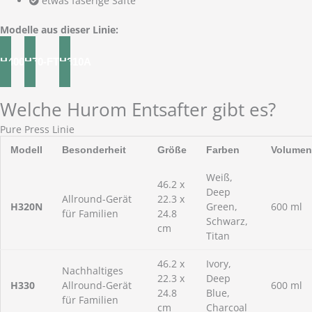
etwas faserige Säfte
Modelle aus dieser Linie:
H400
H70-FT
H310A
Welche Hurom Entsafter gibt es?
Pure Press Linie
Modell
Besonderheit
Größe
Farben
Volumen
Weiß,
46.2 x
Deep
Allround-Gerät
22.3 x
H320N
Green,
600 ml
für Familien
24.8
Schwarz,
cm
Titan
46.2 x
Ivory,
Nachhaltiges
22.3 x
Deep
H330
Allround-Gerät
600 ml
24.8
Blue,
für Familien
cm
Charcoal