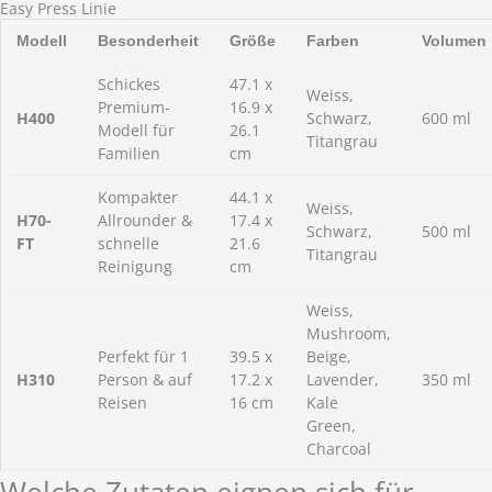
Easy Press Linie
Modell
Besonderheit
Größe
Farben
Volumen
Schickes
47.1 x
Weiss,
Premium-
16.9 x
H400
Schwarz,
600 ml
Modell für
26.1
Titangrau
Familien
cm
Kompakter
44.1 x
Weiss,
H70-
Allrounder &
17.4 x
Schwarz,
500 ml
FT
schnelle
21.6
Titangrau
Reinigung
cm
Weiss,
Mushroom,
Perfekt für 1
39.5 x
Beige,
H310
Person & auf
17.2 x
Lavender,
350 ml
Reisen
16 cm
Kale
Green,
Charcoal