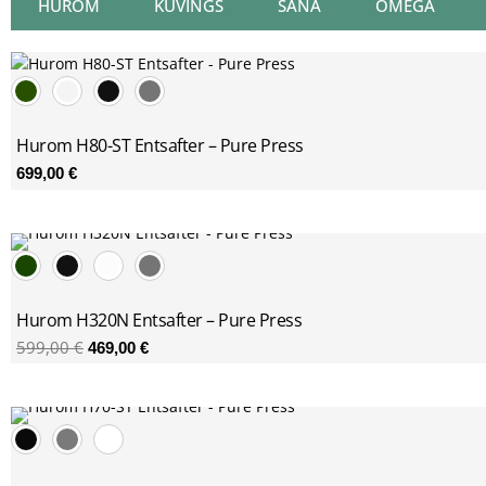
HUROM
KUVINGS
SANA
OMEGA
Hurom H80-ST Entsafter – Pure Press
699,00
€
Ursprünglicher
Aktueller
Preis
Preis
war:
ist:
599,00 €
469,00 €.
Hurom H320N Entsafter – Pure Press
599,00
€
469,00
€
Ursprünglicher
Aktueller
Preis
Preis
war:
ist:
499,00 €
399,00 €.