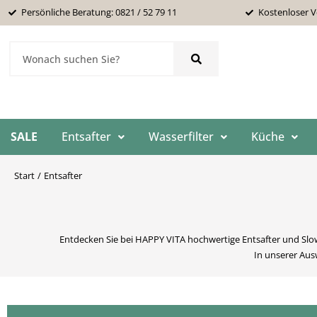
Zum
Persönliche Beratung: 0821 / 52 79 11
Kostenloser V
Inhalt
springen
Suche
SALE
Entsafter
Wasserfilter
Küche
Start
Entsafter
Entdecken Sie bei HAPPY VITA hochwertige Entsafter und Slo
In unserer Aus