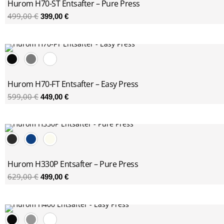
Hurom H70-ST Entsafter – Pure Press
499,00
€
399,00
€
Ursprünglicher
Aktueller
Preis
Preis
war:
ist:
599,00 €
449,00 €.
Hurom H70-FT Entsafter – Easy Press
599,00
€
449,00
€
Ursprünglicher
Aktueller
Preis
Preis
war:
ist:
629,00 €
499,00 €.
Hurom H330P Entsafter – Pure Press
629,00
€
499,00
€
Ursprünglicher
Aktueller
Preis
Preis
war:
ist: