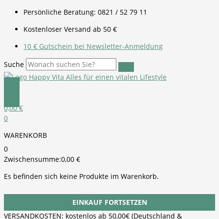
Ursprünglicher
Aktueller
Zum
Main
Flyout
Vorführgerät:
Persönliche Beratung: 0821 / 52 79 11
Preis
Preis
Inhalt
Menu
Menu
Bianco
war:
ist:
springen
Volto
Kostenloser Versand ab 50 €
449,00 €
299,00 €.
N
Metallic
10 € Gutschein bei Newsletter-Anmeldung
Grau
Suche
Menge
0,00
€
0
WARENKORB
0
Zwischensumme:
0,00
€
Es befinden sich keine Produkte im Warenkorb.
EINKAUF FORTSETZEN
VERSANDKOSTEN: kostenlos ab 50,00€ (Deutschland &