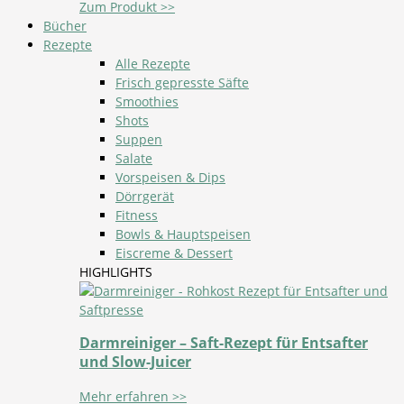
Zum Produkt >>
Bücher
Rezepte
Alle Rezepte
Frisch gepresste Säfte
Smoothies
Shots
Suppen
Salate
Vorspeisen & Dips
Dörrgerät
Fitness
Bowls & Hauptspeisen
Eiscreme & Dessert
HIGHLIGHTS
Darmreiniger – Saft-Rezept für Entsafter
und Slow-Juicer
Mehr erfahren >>