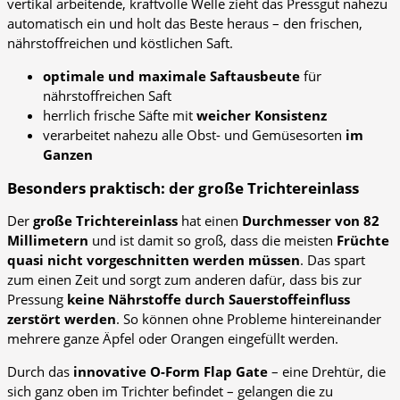
vertikal arbeitende, kraftvolle Welle zieht das Pressgut nahezu
automatisch ein und holt das Beste heraus – den frischen,
nährstoffreichen und köstlichen Saft.
optimale und maximale Saftausbeute
für
nährstoffreichen Saft
herrlich frische Säfte mit
weicher Konsistenz
verarbeitet nahezu alle Obst- und Gemüsesorten
im
Ganzen
Besonders praktisch: der große Trichtereinlass
Der
große Trichtereinlass
hat einen
Durchmesser von 82
Millimetern
und ist damit so groß, dass die meisten
Früchte
quasi nicht vorgeschnitten werden müssen
. Das spart
zum einen Zeit und sorgt zum anderen dafür, dass bis zur
Pressung
keine Nährstoffe durch Sauerstoffeinfluss
zerstört werden
. So können ohne Probleme hintereinander
mehrere ganze Äpfel oder Orangen eingefüllt werden.
Durch das
innovative O-Form Flap Gate
– eine Drehtür, die
sich ganz oben im Trichter befindet – gelangen die zu