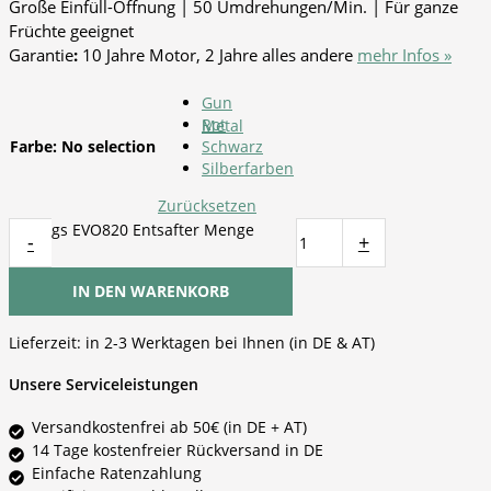
Große Einfüll-Öffnung | 50 Umdrehungen/Min. | Für ganze
Früchte geeignet
Garantie
:
10 Jahre Motor, 2 Jahre alles andere
mehr Infos »
Gun
Rot
Metal
Farbe
:
No selection
Schwarz
Silberfarben
Zurücksetzen
Kuvings EVO820 Entsafter Menge
-
+
IN DEN WARENKORB
Lieferzeit:
in 2-3 Werktagen bei Ihnen (in DE & AT)
Unsere Serviceleistungen
Versandkostenfrei ab 50€ (in DE + AT)
14 Tage kostenfreier Rückversand in DE
Einfache Ratenzahlung