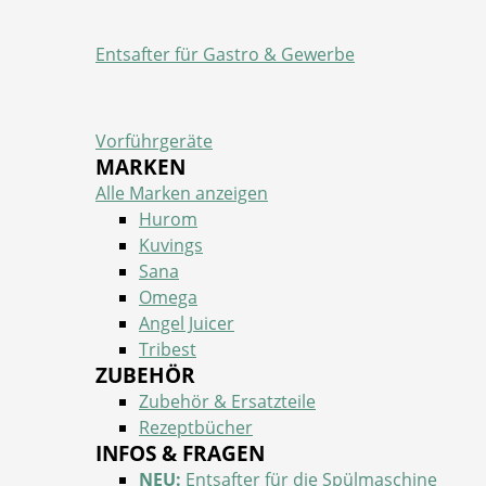
Entsafter für Gastro & Gewerbe
Vorführgeräte
MARKEN
Alle Marken anzeigen
Hurom
Kuvings
Sana
Omega
Angel Juicer
Tribest
ZUBEHÖR
Zubehör & Ersatzteile
Rezeptbücher
INFOS & FRAGEN
NEU:
Entsafter für die Spülmaschine