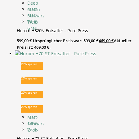
Deep
Matt-
Green
Matt-
Schwarz
Titan
Weiß
Grau
Hurom H320N Entsafter – Pure Press
599,00
€
Ursprünglicher Preis war: 599,00 €
469,00
€
Aktueller
Preis ist: 469,00 €.
20% sparen
20% sparen
20% sparen
20% sparen
Matt-
Titan
Schwarz
Weiß
Grau
Hurom H70-ST Entsafter – Pure Press