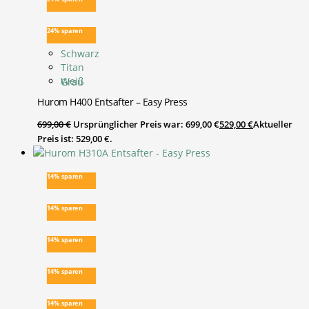
24% sparen
Schwarz
Titan
Weiß
Grau
Hurom H400 Entsafter – Easy Press
699,00
€
Ursprünglicher Preis war: 699,00 €
529,00
€
Aktueller
Preis ist: 529,00 €.
14% sparen
14% sparen
14% sparen
14% sparen
14% sparen