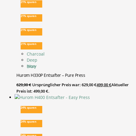
21% sparen
21% sparen
21% sparen
21% sparen
Charcoal
Deep
Ivory
Blue
Hurom H330P Entsafter – Pure Press
629,00
€
Ursprünglicher Preis war: 629,00 €
499,00
€
Aktueller
Preis ist: 499,00 €.
24% sparen
24% sparen
24% sparen