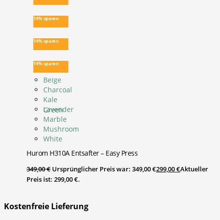
14% sparen
14% sparen
14% sparen
Beige
Charcoal
Kale
Lavender
Green
Marble
Mushroom
White
Hurom H310A Entsafter – Easy Press
349,00
€
Ursprünglicher Preis war: 349,00 €
299,00
€
Aktueller
Preis ist: 299,00 €.
Kostenfreie Lieferung