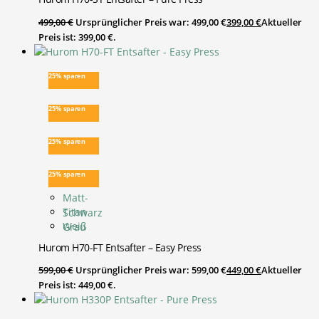
499,00
€
Ursprünglicher Preis war: 499,00 €
399,00
€
Aktueller
Preis ist: 399,00 €.
25% sparen
25% sparen
25% sparen
25% sparen
Matt-
Titan
Schwarz
Weiß
Grau
Hurom H70-FT Entsafter – Easy Press
599,00
€
Ursprünglicher Preis war: 599,00 €
449,00
€
Aktueller
Preis ist: 449,00 €.