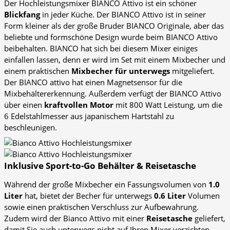
Der Hochleistungsmixer BIANCO Attivo ist ein schöner
Blickfang
in jeder Küche. Der BIANCO Attivo ist in seiner
Form kleiner als der große Bruder BIANCO Originale, aber das
beliebte und formschöne Design wurde beim BIANCO Attivo
beibehalten. BIANCO hat sich bei diesem Mixer einiges
einfallen lassen, denn er wird im Set mit einem Mixbecher und
einem praktischen
Mixbecher für unterwegs
mitgeliefert.
Der BIANCO attivo hat einen Magnetsensor für die
Mixbehältererkennung. Außerdem verfügt der BIANCO Attivo
über einen
kraftvollen Motor
mit 800 Watt Leistung, um die
6 Edelstahlmesser aus japanischem Hartstahl zu
beschleunigen.
Inklusive Sport-to-Go Behälter & Reisetasche
Während der große Mixbecher ein Fassungsvolumen von
1.0
Liter
hat, bietet der Becher für unterwegs
0.6 Liter
Volumen
sowie einen praktischen Verschluss zur Aufbewahrung.
Zudem wird der Bianco Attivo mit einer
Reisetasche
geliefert,
damit Sie auch unterwegs nicht auf Ihren Mixer verzichten