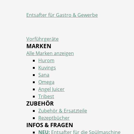
Entsafter für Gastro & Gewerbe
Vorführgeräte
MARKEN
Alle Marken anzeigen
Hurom
Kuvings
Sana
Omega
Angel Juicer
Tribest
ZUBEHÖR
Zubehör & Ersatzteile
Rezeptbücher
INFOS & FRAGEN
NEU:
Entsafter für die Spülmaschine