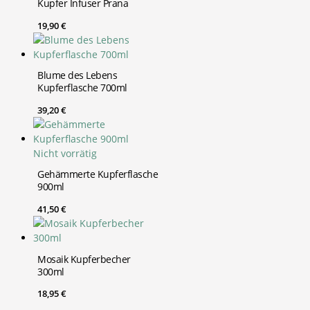
Kupfer Infuser Prana
19,90
€
Blume des Lebens
Kupferflasche 700ml
39,20
€
Nicht vorrätig
Gehämmerte Kupferflasche
900ml
41,50
€
Mosaik Kupferbecher
300ml
18,95
€