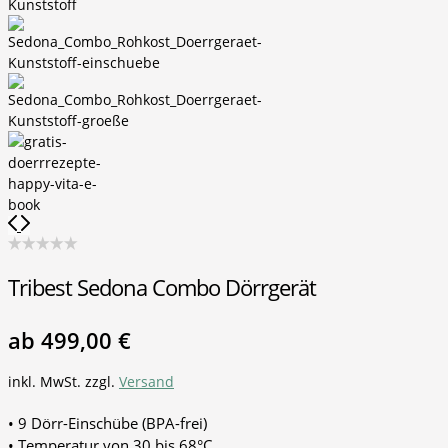
Tribest Sedona Combo Dörrgerät
ab
499,00
€
inkl. MwSt.
zzgl.
Versand
• 9 Dörr-Einschübe (BPA-frei)
• Temperatur von 30 bis 68°C