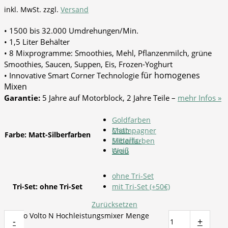
inkl. MwSt.
zzgl.
Versand
• 1500 bis 32.000 Umdrehungen/Min.
• 1,5 Liter Behälter
• 8 Mixprogramme: Smoothies, Mehl, Pflanzenmilch, grüne
Smoothies, Saucen, Suppen, Eis, Frozen-Yoghurt
für homogenes
• Innovative Smart Corner Technologie
Mixen
Garantie:
5 Jahre auf Motorblock, 2 Jahre Teile –
mehr Infos »
Goldfarben
Matt-
Champagner
Farbe
:
Matt-Silberfarben
Metallic-
Silberfarben
Weiß
Grau
ohne Tri-Set
Tri-Set
:
ohne Tri-Set
mit Tri-Set (+50€)
Zurücksetzen
Bianco Volto N Hochleistungsmixer Menge
-
+