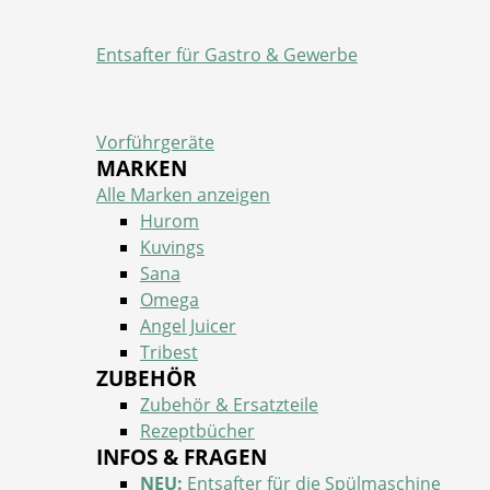
Entsafter für Gastro & Gewerbe
Vorführgeräte
MARKEN
Alle Marken anzeigen
Hurom
Kuvings
Sana
Omega
Angel Juicer
Tribest
ZUBEHÖR
Zubehör & Ersatzteile
Rezeptbücher
INFOS & FRAGEN
NEU:
Entsafter für die Spülmaschine